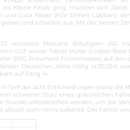
ns Kleine Finale ging, mussten sich Jakob V
und Luca Nissel (RSV Einheit Lübben), der
en geben und schieden aus. Mit der besten Z
23 verpasste Messane Bräutigam (AG Ins
nnern U23 wurde Tobias Müller (Unibet-Rose 
lter (BSG Pneumant Fürstenwalde) auf den el
bester Deutscher, Attila Höfig (4:39,334) wu
) kam auf Rang 14.
. In fünf der acht Entscheidungen stand di
nem schweren Sturz eines griechischen Fahr
e Stunde unterbrochen werden, um die Vers
 aktuell noch nichts bekannt. Der Fahrer wir