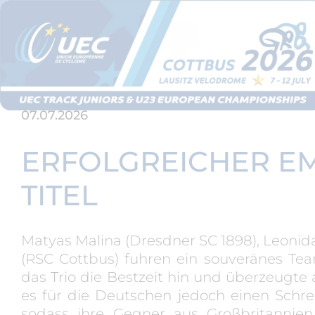
07.07.2026
ERFOLGREICHER EM
TITEL
Matyas Malina (Dresdner SC 1898), Leonid
(RSC Cottbus) fuhren ein souveränes Team
das Trio die Bestzeit hin und überzeugte
es für die Deutschen jedoch einen Schr
sodass ihre Gegner aus Großbritannie