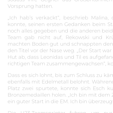
Vorsprung hatten.
„Ich hab’s verkackt“, beschrieb Malina
konnte, seinen ersten Gedanken beim Sta
noch alles gegeben und die anderen beid
Team gab nicht auf, Rekowski und Krü
machten Boden gut und schnappten den B
den Titel vor der Nase weg. „Der Start war
Hut ab, dass Leonidas und Til es aufgefa
richtigen Team zusammengewachsen“, kom
Dass es sich lohnt, bis zum Schluss zu k
ebenfalls mit Edelmetall belohnt. Während
Platz zwei spurtete, konnte sich Esch k
Bronzemedaillen holen. „Ich bin mit dem Z
ein guter Start in die EM. Ich bin überze
Die U23-Teamsprinter fuhren um nur