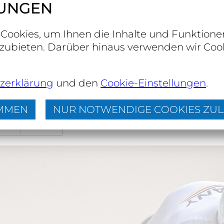
LUNGEN
Results
Results
Cookies, um Ihnen die Inhalte und Funktione
rsuit
Results
zubieten. Darüber hinaus verwenden wir Cook
Results
Results
Results
zerklärung
und den
Cookie-Einstellungen
.
Results
Results
IMMEN
NUR NOTWENDIGE COOKIES ZU
Results