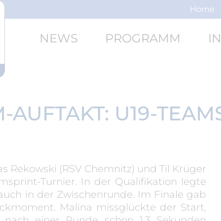
Home
NEWS
PROGRAMM
I
-AUFTAKT: U19-TEAM
as Rekowski (RSV Chemnitz) und Til Krüger
sprint-Turnier. In der Qualifikation legte
 auch in der Zwischenrunde. Im Finale gab
eckmoment. Malina missglückte der Start,
n nach einer Runde schon 1,3 Sekunden