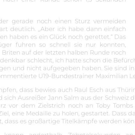
, der gerade noch einen Sturz vermeiden
rt deutlich. „Aber ich habe dann einfach
en haben es ein Glück noch gerettet.“ Das
ger fuhren so schnell sie nur konnten,
riten auf der letzten halben Runde noch
 denkbar schlecht, ich hatte schon die Befürcht
ngen und nicht aufgegeben haben. Sie sind i
mentierte U19-Bundestrainer Maximilian Le
ämpfen, dass bewies auch Raul Esch aus Thür
 sich Ausreißer Jann Salm aus der Schweiz den
urz vor dem Zielstrich noch an Toby Tombs
iel, eine Medaille zu holen, gestartet. Dass d
ugt, dass es großartige Titelkämpfe werden kö
 knapp anderthalb Zehntelsekunden an e